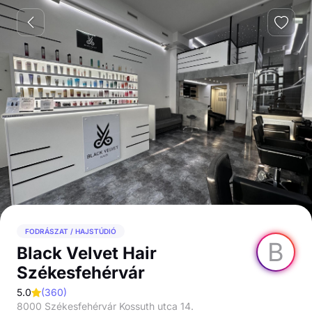
FODRÁSZAT / HAJSTÚDIÓ
B
Black Velvet Hair
Székesfehérvár
5.0
(
360
)
8000 Székesfehérvár Kossuth utca 14.