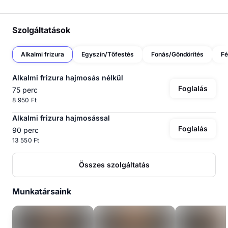
Szolgáltatások
Alkalmi frizura
Egyszín/Tőfestés
Fonás/Göndörítés
Fé
Alkalmi frizura hajmosás nélkül
Foglalás
75 perc
8 950 Ft
Alkalmi frizura hajmosással
Foglalás
90 perc
13 550 Ft
Összes szolgáltatás
Munkatársaink