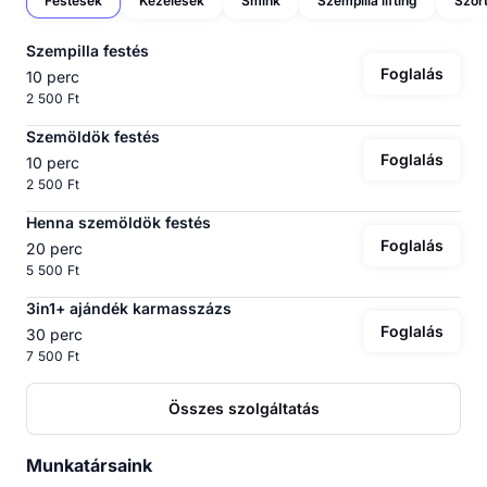
Festések
Kezelések
Smink
Szempilla lifting
Szőrt
Szempilla festés
Foglalás
10 perc
2 500 Ft
Szemöldök festés
Foglalás
10 perc
2 500 Ft
Henna szemöldök festés
Foglalás
20 perc
5 500 Ft
3in1+ ajándék karmasszázs
Foglalás
30 perc
7 500 Ft
Összes szolgáltatás
Munkatársaink