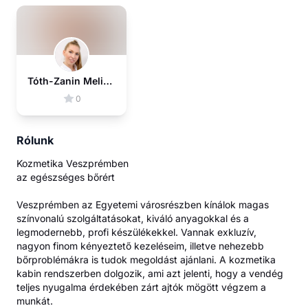
Tóth-Zanin Melinda
0
Rólunk
Kozmetika Veszprémben
az egészséges bőrért
Veszprémben az Egyetemi városrészben kínálok magas
színvonalú szolgáltatásokat, kiváló anyagokkal és a
legmodernebb, profi készülékekkel. Vannak exkluzív,
nagyon finom kényeztető kezeléseim, illetve nehezebb
bőrproblémákra is tudok megoldást ajánlani. A kozmetika
kabin rendszerben dolgozik, ami azt jelenti, hogy a vendég
teljes nyugalma érdekében zárt ajtók mögött végzem a
munkát.