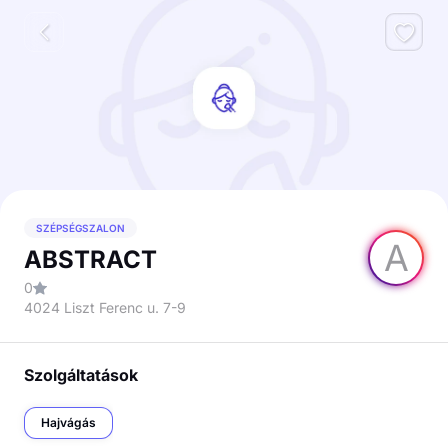
SZÉPSÉGSZALON
A
ABSTRACT
0
4024 Liszt Ferenc u. 7-9
Szolgáltatások
Hajvágás