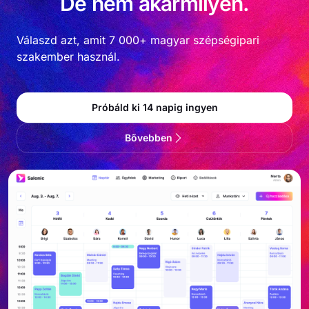
De nem akármilyen.
Válaszd azt, amit 7 000+ magyar szépségipari
szakember használ.
Próbáld ki 14 napig ingyen
Bővebben