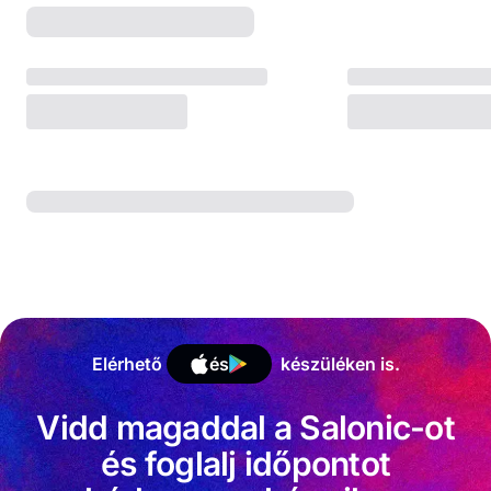
Elérhető
és
készüléken is.
Vidd magaddal a Salonic-ot
és foglalj időpontot