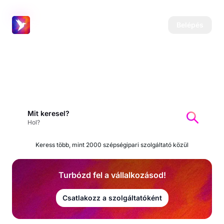
Salonic
Belépés
Megérdemled, hogy ma is
szép lehess.
Mit keresel?
Hol?
Keress több, mint 2000 szépségipari szolgáltató közül
Turbózd fel a vállalkozásod!
Csatlakozz a szolgáltatóként