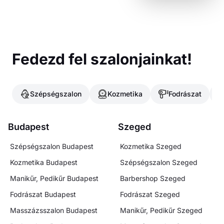
Fedezd fel szalonjainkat!
Szépségszalon
Kozmetika
Fodrászat
Budapest
Szeged
Szépségszalon
Budapest
Kozmetika
Szeged
Kozmetika
Budapest
Szépségszalon
Szeged
Manikűr, Pedikűr
Budapest
Barbershop
Szeged
Fodrászat
Budapest
Fodrászat
Szeged
Masszázsszalon
Budapest
Manikűr, Pedikűr
Szeged