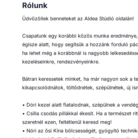
Rólunk
Üdvözöllek benneteket az Aldea Stúdió oldalán!
Csapatunk egy korábbi közös munka eredménye, 
égisze alatt, hogy segítsük a hozzánk forduló pá
ha lehet még a korábbnál is nagyobb lelkesedésse
kezeléseinkre, rendezvényeinkre.
Bátran keressetek minket, ha már nagyon sok a teh
kikapcsolódnátok, töltődnétek, szépülnétek, új is
• Dóri kezei alatt fiatalodnak, szépülnek a vendé
• Csilla csodás pillákkal ékesít. Ha a természet r
szeretnél ezen, feltétlenül keresd meg!
• Nóri az ősi Kína bölcsességét, gyógyító techni