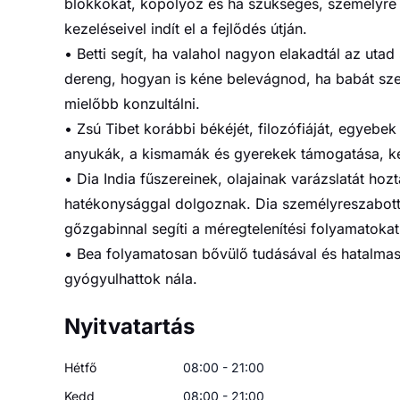
blokkokat, köpölyöz és ha szükséges, személyre s
kezeléseivel indít el a fejlődés útján.
• Betti segít, ha valahol nagyon elakadtál az uta
dereng, hogyan is kéne belevágnod, ha babát szer
mielőbb konzultálni.
• Zsú Tibet korábbi békéjét, filozófiáját, egyebek 
anyukák, a kismamák és gyerekek támogatása, k
• Dia India fűszereinek, olajainak varázslatát ho
hatékonysággal dolgoznak. Dia személyreszabott
gőzgabinnal segíti a méregtelenítési folyamatokat
• Bea folyamatosan bővülő tudásával és hatalmas l
gyógyulhattok nála.
Nyitvatartás
Hétfő
08:00 - 21:00
Kedd
08:00 - 21:00