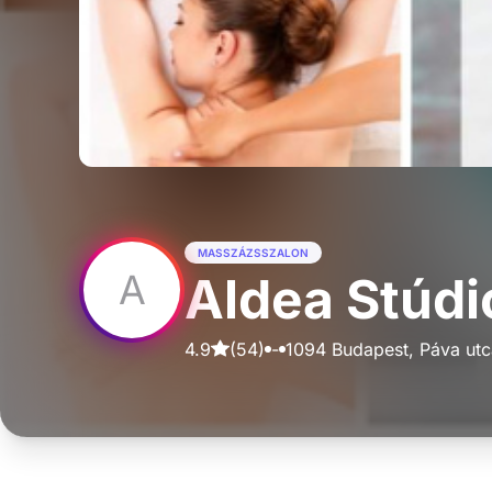
MASSZÁZSSZALON
A
Aldea Stúdi
4.9
(
54
)
-
1094 Budapest, Páva utc