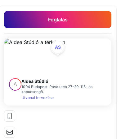
Foglalás
Gyógynövényterápiás- és életmódkonzultáció
Kozmetika
Masszázs
Mozgás terápia
Thét
AS
Aldea Stúdió
A
1094 Budapest, Páva utca 27-29. 115- ös
kapucsengő.
Útvonal tervezése