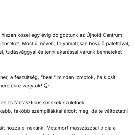
hiszen közel egy évig dolgoztunk az Újhold Centrum
cienseket. Most új néven, folyamatosan bővülő palettával,
l, tudásvággyal és tenni akarással várunk benneteket
er, a feszültség, "beáll" minden izmotok, ha kicsit
meretekre vágytok! 🙂
gek és fantasztikus sminkek születnek.
itkabb, fakóbb szempillákkal áldott meg, de te változtatni
káit hozza el nekünk. Metamorf masszázzsal oldja a