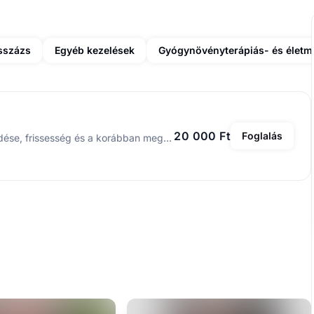
sszázs
Egyéb kezelések
20 000 Ft
Foglalás
A Bars kezelés egyik hatása az energiaszint rendeződése, frissesség és a korábban megoldhatatlannak tűnő helyzetekre érkező új megoldások megérkezése. A Bars érintéses kezelés véget vet a stressznek, és megnyugtatja az elmét. Az Access Bars kezelést a hajas fejbőr 32 pontjának érintésével végzem, egy nyugodt légkörű szobában, miközben Te egy kényelmes masszázságyon pihensz. 50 percesek, és Budapesten, a IX.kerületben a Páva utca 27-29-ben végzem őket. Néhány percre a 4-es, 6-os villamos Mester utcai megállójától. (Térkép)