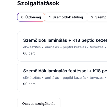
Szolgáltatások
0. Újdonság
1. Szemöldök styling
2. Szempil
Szemöldök laminálás + K18 peptid keze
előkészítés • laminálás + peptid kezelés • tervezés •
60 perc
Szemöldök laminálás festéssel + K18 pe
90 perc
Összes szolgáltatás