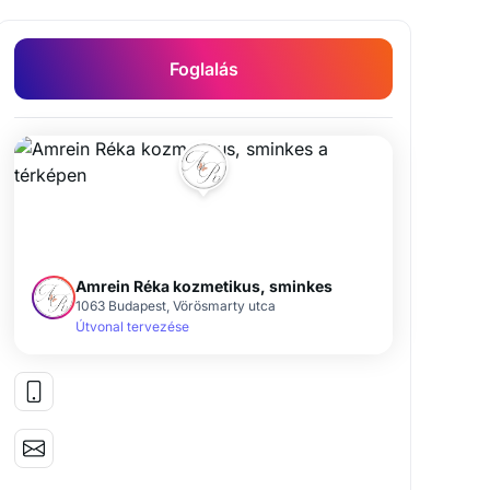
Foglalás
4. Tű nélküli mezoterápia (koreai KRX AESTHETICS prémium ampullával)
Amrein Réka kozmetikus, sminkes
1063 Budapest, Vörösmarty utca
Útvonal tervezése