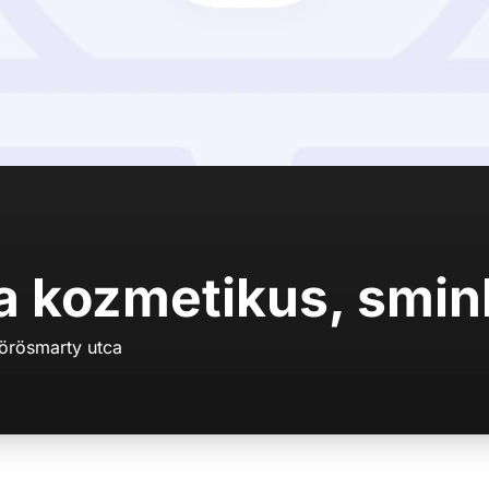
a kozmetikus, smin
örösmarty utca