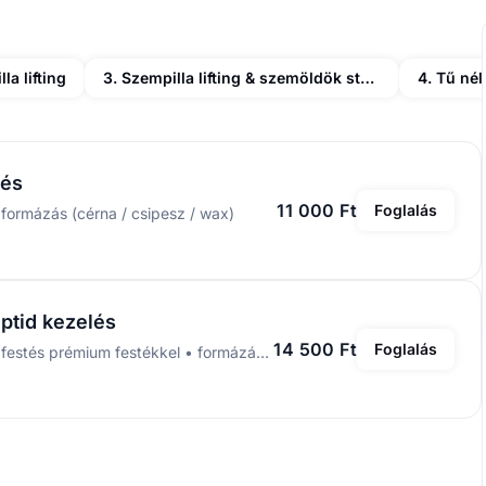
la lifting
3. Szempilla lifting & szemöldök styling
lés
11 000 Ft
Foglalás
 formázás (cérna / csipesz / wax)
ptid kezelés
14 500 Ft
Foglalás
előkészítés • laminálás + peptid kezelés • tervezés • festés prémium festékkel • formázás (cérna / csipesz / wax)