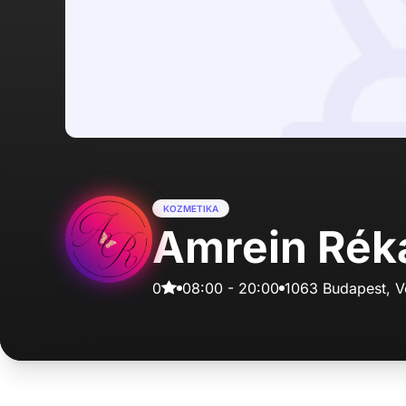
KOZMETIKA
Amrein Rék
0
08:00
-
20:00
1063 Budapest, V