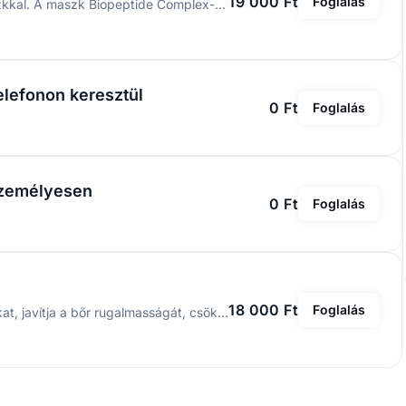
19 000 Ft
Foglalás
Tisztító és szabályozó kezelés zöldagyag alapú maszkkal. A maszk Biopeptide Complex-el, bachuciollal, kombuchával, fehér agyaggal és spirulinával gazdagított. Tisztít, helyreállítja a bőr egyensúlyát, kisimítja és kiegyenlíti a bőrtónust. Nyugtató, antioxidáns és fiatalító hatása van. A ferulinsavval együtt egy méregtelenítő bankett kezelés alapját képezi. Kezelés hatásai: - Kisimítja, feszesíti, energiát és vitalitást ad a bőrnek. - Méregteleníti a bőrt. - Lassítja az öregedési folyamatokat. - Nyugtatja az érzékeny bőrt és enyhíti a bőrpírt.
elefonon keresztül
0 Ft
Foglalás
Személyesen
0 Ft
Foglalás
18 000 Ft
Foglalás
Az Afrodita hialuronsavas kezelés feszesíti a kontúrokat, javítja a bőr rugalmasságát, csökkenti a ráncokat és finomítja a pórusokat. Segíti a kollagén- és elasztinképződést. A hialuronsav fő feladata, hogy megkösse a vízmolekulákat, ezzel javítva a szövetek vízháztartását.