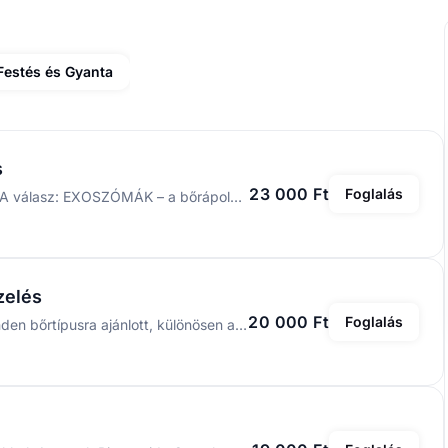
 Festés és Gyanta
s
23 000 Ft
Foglalás
Mi teszi igazán különlegessé a ReHarmony kezelést? A válasz: EXOSZÓMÁK – a bőrápolás jövője, már a szalonomban! Az exoszómák intelligens, sejtszintű “üzenetvivők”, amelyek képesek újraindítani a bőr természetes regenerációs folyamatát. Mit nyújtanak a ReHarmony kezelésben található exoszómák? 🔸Gyorsítják a bőr megújulását sejtszinten Fokozzák a kollagén- és elasztintermelést. 🔸Csökkentik a gyulladást és pirosságot. 🔸Látványosan javítják a bőr tónusát és textúráját. 🔸Segítik a problémás, érzékeny bőr regenerálódását. Ez nem csak egy kezelés – ez egy új szintű bőrápolás 🌸 Ha szeretnéd, hogy a bőröd újra üde, feszes és egészséges legyen, próbáld ki a ReHarmony exoszómás erejét!
zelés
20 000 Ft
Foglalás
Látványos eredmények már az első kezelés után! Minden bőrtípusra ajánlott, különösen az érett, a látható öregedés jeleivel bíró, dehidratált és fáradt bőrre. Kezelés hatásai: - Csökkenti a ráncokat. -Táplálja és hidratálja a bőrt. - A folyamat erősen elősegíti a bőr kollagén és elasztin termelését. - Javítja a mikrokeringést.