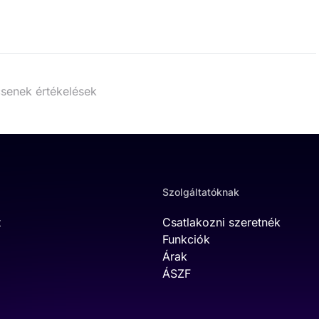
senek értékelések
Szolgáltatóknak
t
Csatlakozni szeretnék
Funkciók
Árak
ÁSZF