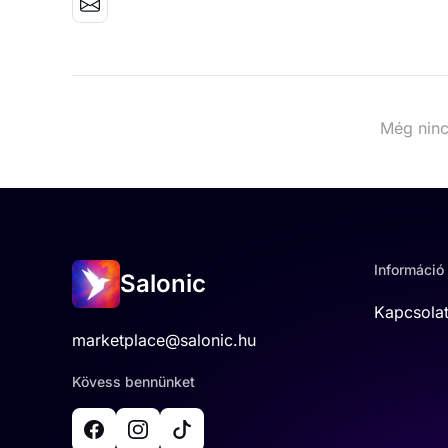
Még ninc
Információ
Salonic
Kapcsola
marketplace@salonic.hu
Kövess bennünket