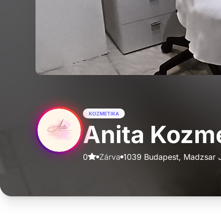
KOZMETIKA
Anita Kozm
0
Zárva
1039 Budapest, Madzsar Jó