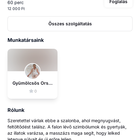
Foglalás
60 perc
12 000 Ft
Összes szolgáltatás
Munkatársaink
Gyümölcsös Orsolya
0
Rólunk
Szeretettel várlak ebbe a szalonba, ahol megnyugvást,
feltöltődést találsz. A falon lévő szimbólumok és gyertyák,
az illatok varázsa, a masszázs maga segít, hogy lelked
letegye súlyait és új erőre leljen.