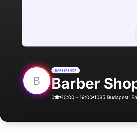
BARBERSHOP
B
Barber Shop
0
10:00
-
19:00
1085 Budapest, Ba