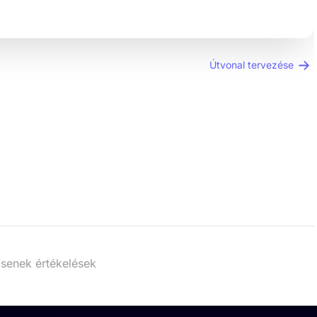
Útvonal tervezése
senek értékelések