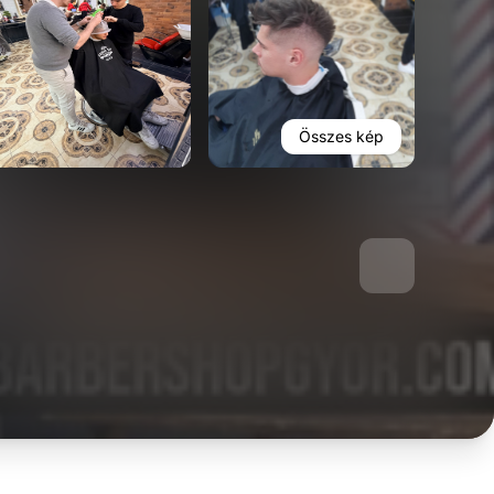
Foglalás
Barber Shop Győr 1.
9021 Győr Bajcsy-Zsilinszky Út 27
Útvonal tervezése