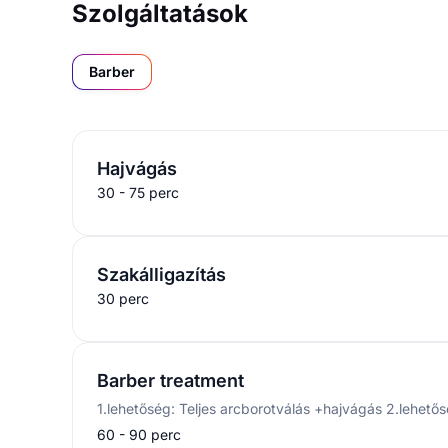
Barber treatment
1.lehetőség: Teljes arcborotválás +hajvágás 2.lehetős
60 - 90 perc
Kombinált 1 - Hajvágás + Szakáll igazítá
Hajvágás + Szakáll igazítás
60 - 90 perc
Kombinált 2 - Szakálligazítás + Festés
Szakálligazítás + Festés
60 perc