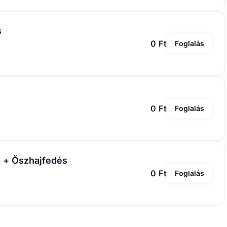
s + Őszhajfedés
0 Ft
Foglalás
Ármin
Sanya
4.9
(
538
)
4.9
(
543
)