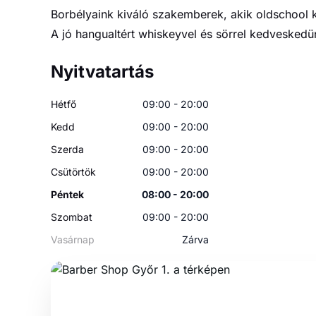
Vasárnap
Zárva
9021 Győr Bajcsy-Zsilinszky Út 27