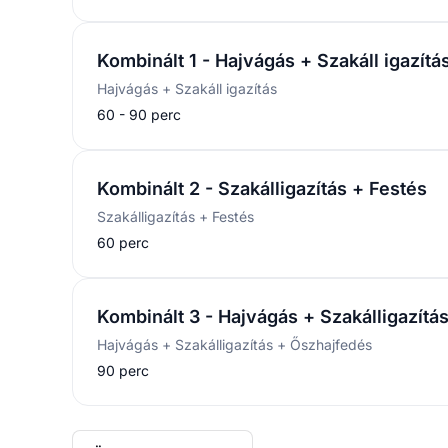
Kombinált 3 - Hajvágás + Szakálligazítá
Hajvágás + Szakálligazítás + Őszhajfedés
90 perc
Összes szolgáltatás
Munkatársaink
Máté
5.0
(
825
)