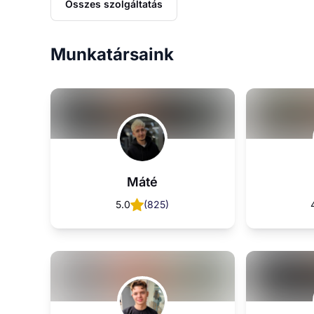
Beni
4.9
(
242
)
Beni
5.0
(
3
)