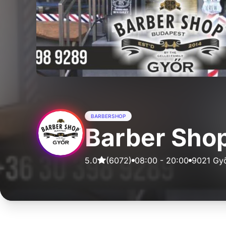
5.0
(
6072
)
08:00
-
20:00
9021 Győ
Szolgáltatások
Barber
Hajvágás
30 - 75 perc
Szakálligazítás
30 perc