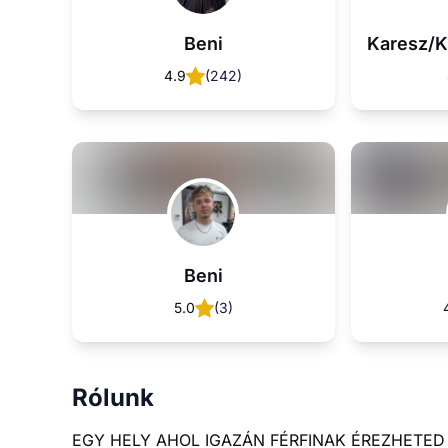
Rólunk
EGY HELY AHOL IGAZÁN FÉRFINAK ÉREZHETED
Borbélyaink kiváló szakemberek, akik oldschool k
A jó hangualtért whiskeyvel és sörrel kedvesked
Nyitvatartás
Hétfő
09:00 - 20:00
Kedd
09:00 - 20:00
Szerda
09:00 - 20:00
Csütörtök
09:00 - 20:00
Péntek
08:00 - 20:00
Szombat
09:00 - 20:00