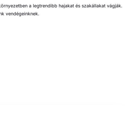
Útvonal tervezése