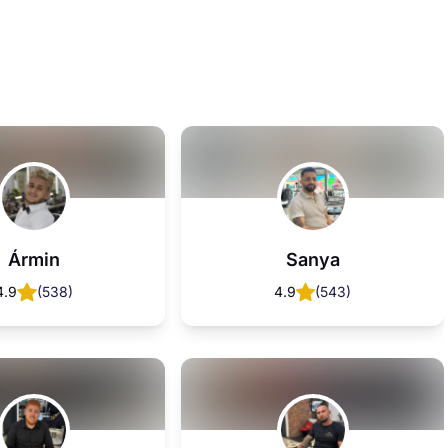
Karesz/Kákó 🇭🇺🇬🇧🇷🇴🇩🇰
Béci
4.9
(
94
)
4.9
(
123
)
Matyi
Nati
4.9
(
306
)
4.8
(
6
)