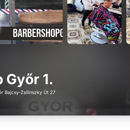
r Bajcsy-Zsilinszky Út 27
0 Ft
Foglalás
0 Ft
Foglalás