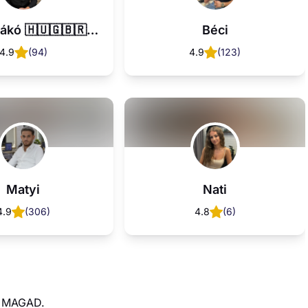
 MAGAD.
örnyezetben a legtrendibb hajakat és szakállakat vágják.
ünk vendégeinknek.