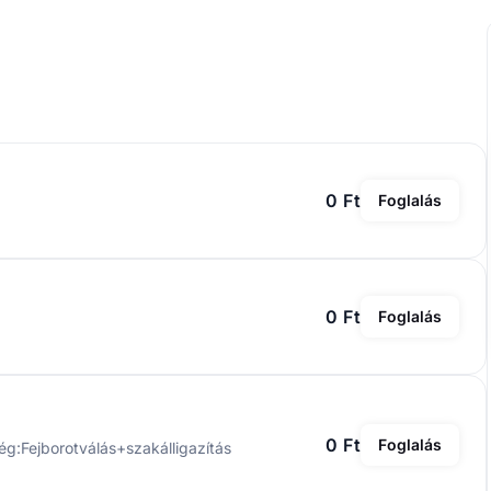
0 Ft
Foglalás
ég:Fejborotválás+szakálligazítás
s
0 Ft
Foglalás
0 Ft
Foglalás