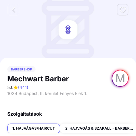
BARBERSHOP
M
Mechwart Barber
5.0
(
441
)
1024 Budapest, II. kerület Fényes Elek 1.
Szolgáltatások
1. HAJVÁGÁS/HAIRCUT
2. HAJVÁGÁS & SZAKÁLL - BARBER TREATMENT