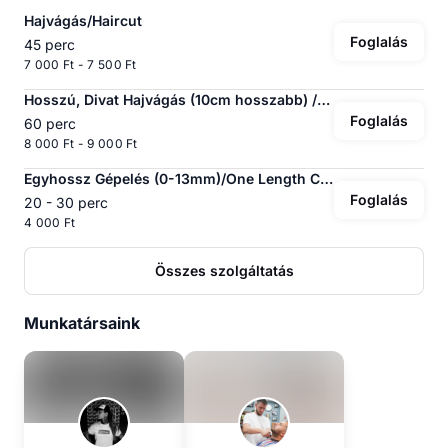
Hajvágás/Haircut
Foglalás
45 perc
7 000 Ft - 7 500 Ft
Hosszú, Divat Hajvágás (10cm hosszabb) /Long, Fashion Haircut (Longer than 10cm)
Foglalás
60 perc
8 000 Ft - 9 000 Ft
Egyhossz Gépelés (0-13mm)/One Length Clipper Cut
Foglalás
20 - 30 perc
4 000 Ft
Összes szolgáltatás
Munkatársaink