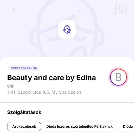
SZÉPSÉGSZALON
B
Beauty and care by Edina
0
1141. Szugló utca 105. My Spa Szalon
Szolgáltatások
Arckezelések
Dióda lézeres szőrtelenítés Férfiaknak
Dióda 