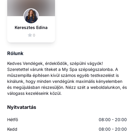
Keresztes Edina
0
Rólunk
Kedves Vendégek, érdeklődök, szépülni vágyók!
Szeretettel várunk titeket a My Spa szépségszalonba. A
műszempilla építésen kívül számos egyéb testkezelést is
kínálunk, hogy minden vendégünk maximális kényelemben
és megújulásban részesüljön. Nézz szét a weboldalunkon, és
válogass kezeléseink közül.
Nyitvatartás
Hétfő
08:00 - 20:00
Kedd
08:00 - 20:00