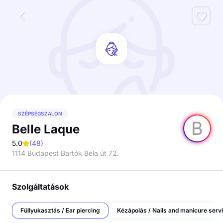
SZÉPSÉGSZALON
B
Belle Laque
5.0
(
48
)
1114 Budapest Bartók Béla út 72.
Szolgáltatások
Füllyukasztás / Ear piercing