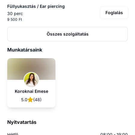
Füllyukasztás / Ear piercing
Foglalás
30 perc
9 500 Ft
Összes szolgáltatás
Munkatársaink
Koroknai Emese
5.0
(
48
)
Nyitvatartás
Hétfő
08:00 - 19:00