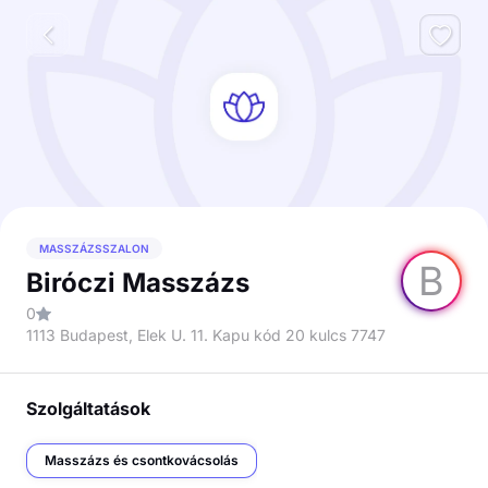
MASSZÁZSSZALON
B
Biróczi Masszázs
0
1113 Budapest, Elek U. 11. Kapu kód 20 kulcs 7747
Szolgáltatások
Masszázs és csontkovácsolás