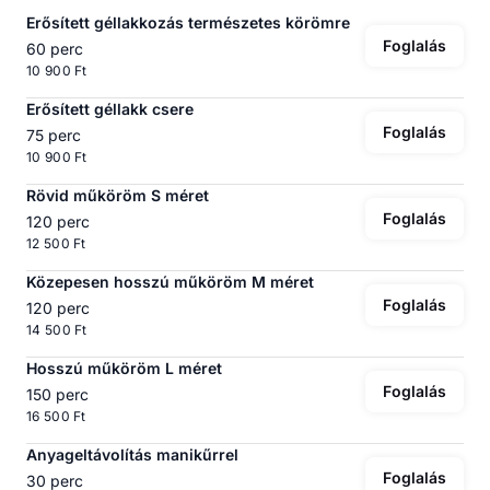
Erősített géllakkozás természetes körömre
Foglalás
60 perc
10 900 Ft
Erősített géllakk csere
Foglalás
75 perc
10 900 Ft
Rövid műköröm S méret
Foglalás
120 perc
12 500 Ft
Közepesen hosszú műköröm M méret
Foglalás
120 perc
14 500 Ft
Hosszú műköröm L méret
Foglalás
150 perc
16 500 Ft
Anyageltávolítás manikűrrel
Foglalás
30 perc