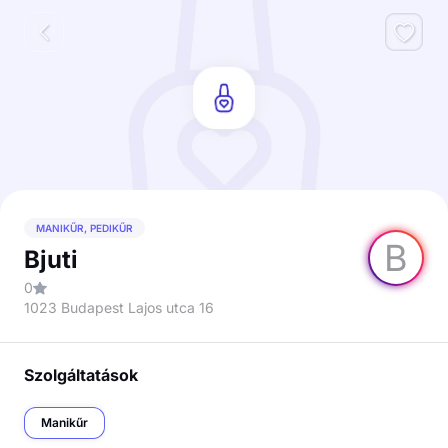
MANIKŰR, PEDIKŰR
B
Bjuti
0
1023 Budapest Lajos utca 16
Szolgáltatások
Manikűr