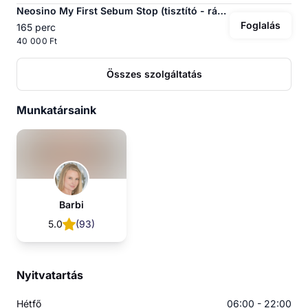
Neosino My First Sebum Stop (tisztító - ráncfeltöltő kezelés)
Foglalás
165 perc
40 000 Ft
Összes szolgáltatás
Munkatársaink
Barbi
5.0
(
93
)
Nyitvatartás
Hétfő
06:00 - 22:00