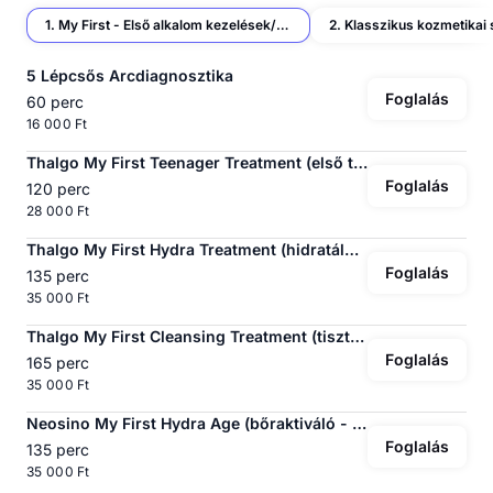
1. My First - Első alkalom kezelések/diagnosztikák
5 Lépcsős Arcdiagnosztika
Foglalás
60 perc
16 000 Ft
Thalgo My First Teenager Treatment (első tini kezelésem)
Foglalás
120 perc
28 000 Ft
Thalgo My First Hydra Treatment (hidratáló kezelés)
Foglalás
135 perc
35 000 Ft
Thalgo My First Cleansing Treatment (tisztító kezelés)
Foglalás
165 perc
35 000 Ft
Neosino My First Hydra Age (bőraktiváló - ráncfeltöltő kezelés)
Foglalás
135 perc
35 000 Ft