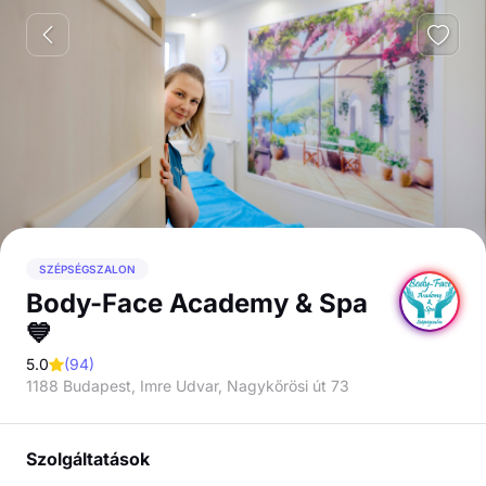
SZÉPSÉGSZALON
Body-Face Academy & Spa
💙
5.0
(
94
)
1188 Budapest, Imre Udvar, Nagykőrösi út 73
Szolgáltatások