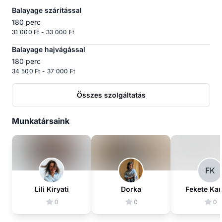
Balayage szárítással
180 perc
31 000 Ft - 33 000 Ft
Balayage hajvágással
180 perc
34 500 Ft - 37 000 Ft
Összes szolgáltatás
Munkatársaink
FK
Lili Kiryati
Dorka
Fekete Kam
0
0
0