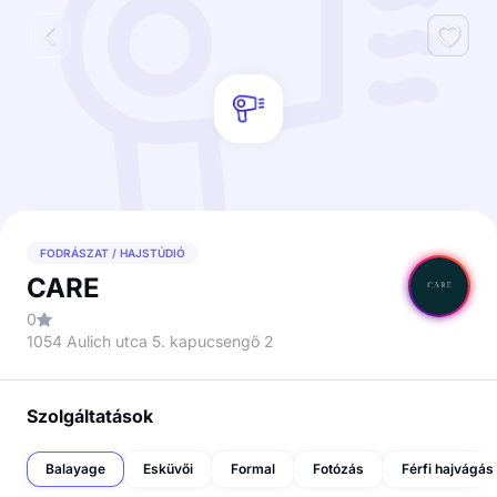
FODRÁSZAT / HAJSTÚDIÓ
CARE
0
1054 Aulich utca 5. kapucsengő 2
Szolgáltatások
Balayage
Esküvői
Formal
Fotózás
Férfi hajvágás