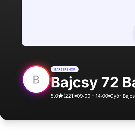
BARBERSHOP
B
Bajcsy 72 
5.0
(
221
)
09:00
-
14:00
Győr Bajcs