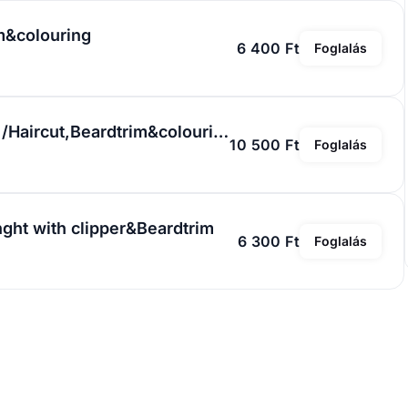
im&colouring
6 400 Ft
Foglalás
Hajvágás&Szakálligazítás&szakállfestés /Haircut,Beardtrim&colouring
10 500 Ft
Foglalás
nght with clipper&Beardtrim
6 300 Ft
Foglalás