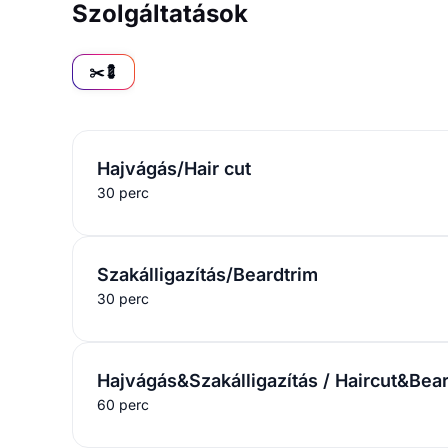
Szolgáltatások
✂️💈
Hajvágás/Hair cut
30 perc
Szakálligazítás/Beardtrim
30 perc
Hajvágás&Szakálligazítás / Haircut&Bea
60 perc