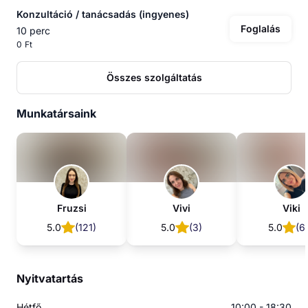
Konzultáció / tanácsadás (ingyenes)
Foglalás
10 perc
0 Ft
Összes szolgáltatás
Munkatársaink
Fruzsi
Vivi
Viki
5.0
(
121
)
5.0
(
3
)
5.0
(
6
Nyitvatartás
Hétfő
10:00 - 18:30