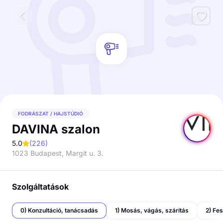
FODRÁSZAT / HAJSTÚDIÓ
DAVINA szalon
5.0
(
226
)
1023 Budapest, Margit u. 3.
Szolgáltatások
0) Konzultáció, tanácsadás
1) Mosás, vágás, szárítás
2) Fes