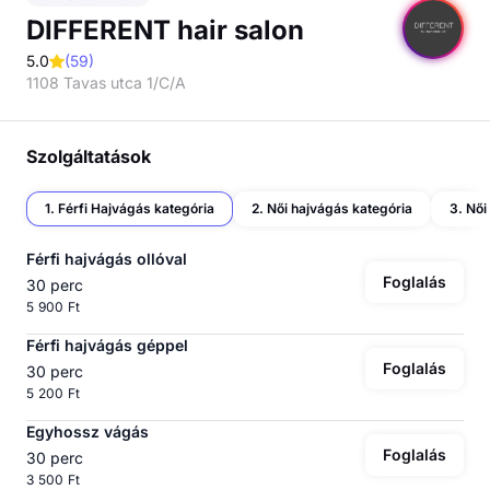
DIFFERENT hair salon
5.0
(
59
)
1108 Tavas utca 1/C/A
Szolgáltatások
1. Férfi Hajvágás kategória
2. Női hajvágás kategória
3. Női
Férfi hajvágás ollóval
Foglalás
30 perc
5 900 Ft
Férfi hajvágás géppel
Foglalás
30 perc
5 200 Ft
Egyhossz vágás
Foglalás
30 perc
3 500 Ft