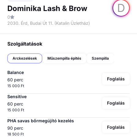
D
Dominika Lash & Brow
0
2030. Érd, Budai Út 11. (Katalin Üzletház)
Szolgáltatások
Arckezelések
Műszempilla építés
Szempilla
Balance
Foglalás
60 perc
15 000 Ft
Sensitive
Foglalás
60 perc
15 000 Ft
PHA savas bőrmegújító kezelés
Foglalás
90 perc
18 500 Ft