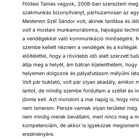
Földesi Tamás vagyok, 2008-ban szereztem meg
szakmunkás bizonyítványt, párhuzamosan az egye
Mesterem Szél Sándor volt, akinek tanítása és lá
volt a mostani munkamorálomra, hajvágási techni
a vendégekkel való kommunikáció minõségére. Mi
szembe kellett néznem a vendégek és a kollégák e
elõítélettel, hogy a rövidebb idõ alatt szerzett tu
állja meg a helyét, ám bátran kijelenthetem, hog
helyemen dolgozok és pályafutásom mélyülni láts
Volt pár buktató, volt pár olyan akadály, amikor
lantot, de mindig szembe fordultam a széllel és i
jönnie kell. Azt mondom a mai napig is, hogy nin
nem ismerem. Persze vannak olyan területei még
nem mindig merek bevállalni, mert nincs meg a m
kompetenciám, de akkor is igyekszek megismerni 
eredményére.