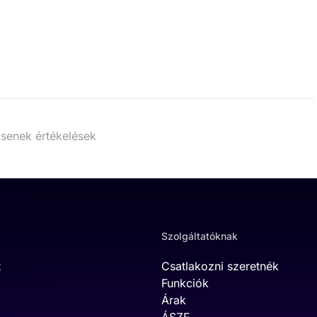
senek értékelések
Szolgáltatóknak
t
Csatlakozni szeretnék
Funkciók
Árak
ÁSZF