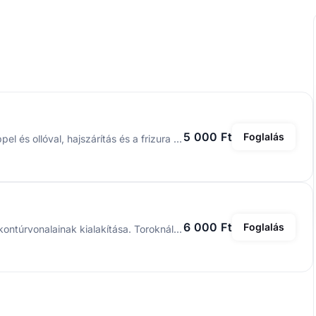
5 000 Ft
Foglalás
Hajmosás, rövid konzultáció a frizuráról, hajvágás géppel és ollóval, hajszárítás és a frizura beállítása fixálókkal.
6 000 Ft
Foglalás
Férfi hajvágás és a szakáll tónusainak, átmenetének, kontúrvonalainak kialakítása. Toroknál csak trimmelővel, precíz vonal létrehozása, nem nyeles borotvával, de a felső kontúrvonalak kialakítása azzal történik.