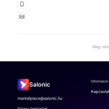
Még ninc
Információ
Salonic
Kapcsola
marketplace@salonic.hu
Kövess bennünket