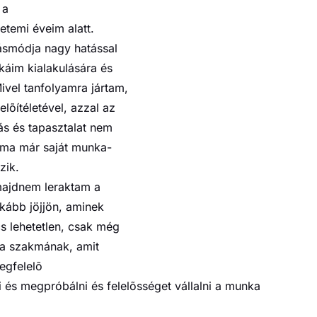
 a
temi éveim alatt.
tásmódja nagy hatással
káim kialakulására és
vel tanfolyamra jártam,
lõítéletével, azzal az
dás és tapasztalat nem
y ma már saját munka-
zik.
 majdnem leraktam a
nkább jöjjön, aminek
cs lehetetlen, csak még
 a szakmának, amit
egfelelõ
és megpróbálni és felelõsséget vállalni a munka