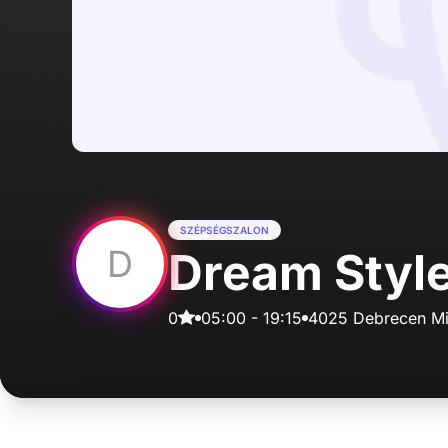
SZÉPSÉGSZALON
D
Dream Style
0
05:00
-
19:15
4025 Debrecen Mik