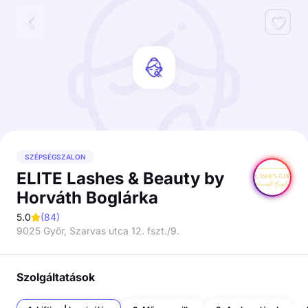
SZÉPSÉGSZALON
ELITE Lashes & Beauty by
Horváth Boglárka
5.0
(
84
)
9025 Győr, Szarvas utca 12. fszt./9.
Szolgáltatások