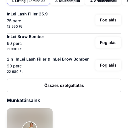
1. Lifting | Laminálás
2. Műszempilla
3. Arckezelések
InLei Lash Filler 25.9
Foglalás
75 perc
12 990 Ft
InLei Brow Bomber
Foglalás
60 perc
11 990 Ft
2in1 InLei Lash Filler & InLei Brow Bomber
Foglalás
90 perc
22 980 Ft
Összes szolgáltatás
Munkatársaink