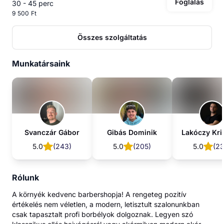
Foglalás
30 - 45 perc
9 500 Ft
Összes szolgáltatás
Munkatársaink
Svanczár Gábor
Gibás Dominik
Lakóczy Kri
5.0
(
243
)
5.0
(
205
)
5.0
(
2
Rólunk
A környék kedvenc barbershopja! A rengeteg pozitív
értékelés nem véletlen, a modern, letisztult szalonunkban
csak tapasztalt profi borbélyok dolgoznak. Legyen szó