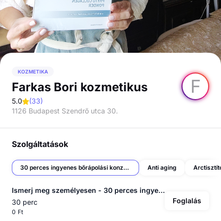
KOZMETIKA
F
Farkas Bori kozmetikus
5.0
(
33
)
1126 Budapest Szendrő utca 30.
Szolgáltatások
30 perces ingyenes bőrápolási konzultáció
Anti aging
Arctisztí
Ismerj meg személyesen - 30 perces ingyenes bőrápolási konzultáció
Foglalás
30 perc
0 Ft