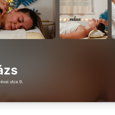
ázs
évai utca 9.