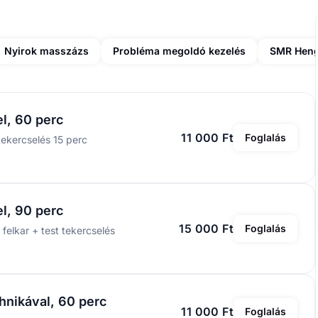
Nyirok masszázs
Probléma megoldó kezelés
SMR Heng
l, 60 perc
11 000 Ft
Foglalás
ekercselés 15 perc
l, 90 perc
15 000 Ft
Foglalás
felkar + test tekercselés
hnikával, 60 perc
11 000 Ft
Foglalás