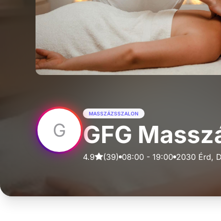
MASSZÁZSSZALON
G
GFG Massz
4.9
(
39
)
08:00
-
19:00
2030 Érd, D