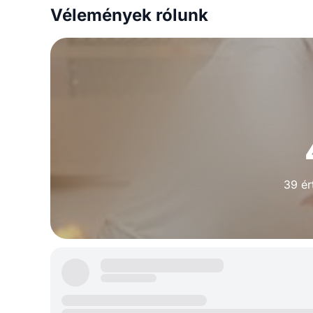
Vélemények rólunk
39 ér