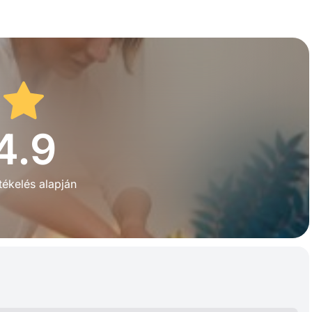
4.9
tékelés alapján