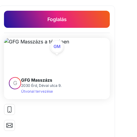
Foglalás
er betanítás
Svéd Masszázs
Talpreflex masszázs
T
GM
GFG Masszázs
G
2030 Érd, Dévai utca 9.
Útvonal tervezése