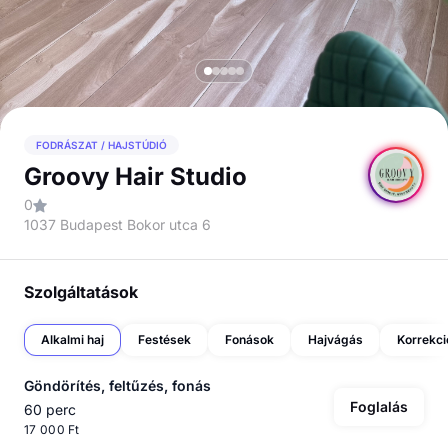
FODRÁSZAT / HAJSTÚDIÓ
Groovy Hair Studio
0
1037 Budapest Bokor utca 6
Szolgáltatások
Alkalmi haj
Festések
Fonások
Hajvágás
Korrekci
Göndörítés, feltűzés, fonás
Foglalás
60 perc
17 000 Ft