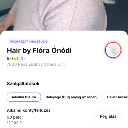
FODRÁSZAT / HAJSTÚDIÓ
Hair by Flóra Ónódi
5.0
(
23
)
7630 Pécs Zsolnay Vilmos u. 11.
Szolgáltatások
Alkalmi frizura
Balayage (60g anyag az árban)
Alkalmi konty/feltűzés
Foglalás
90 perc
12 000 Ft