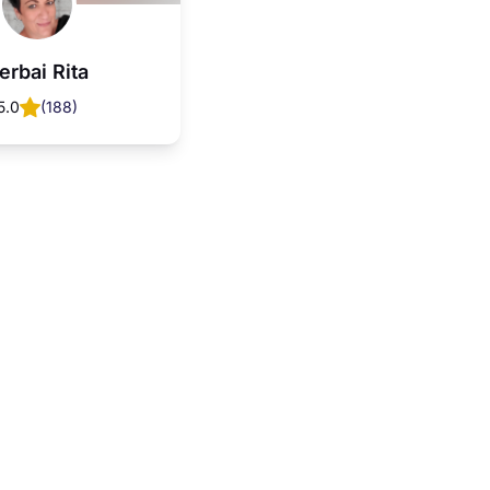
erbai Rita
5.0
(
188
)