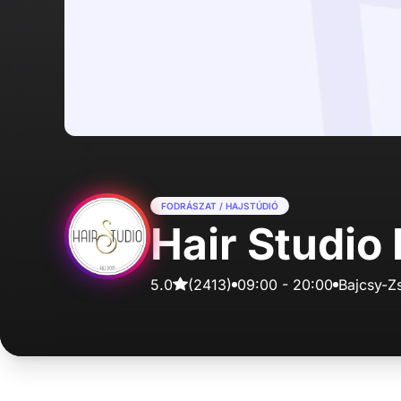
FODRÁSZAT / HAJSTÚDIÓ
Hair Studio
5.0
(
2413
)
09:00
-
20:00
Bajcsy-Zs