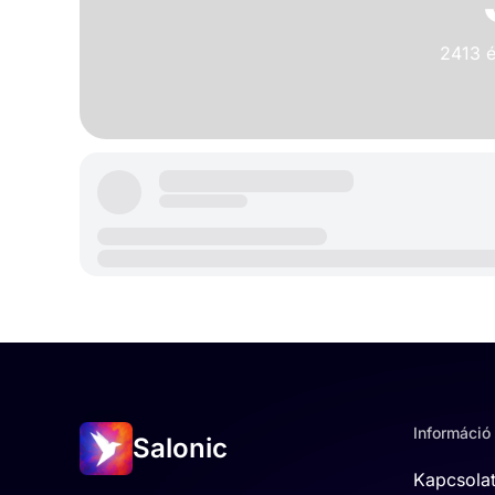
2413 é
Információ
Salonic
Kapcsola