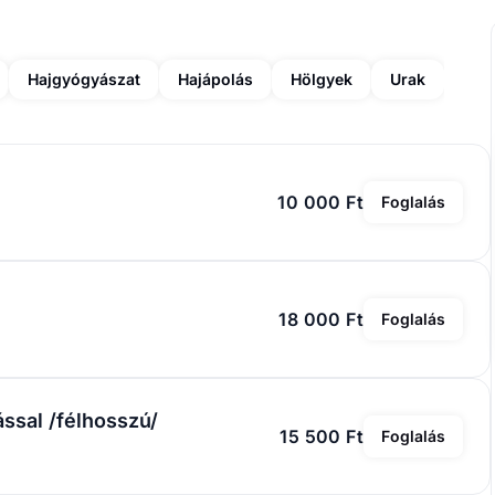
Hajgyógyászat
Hajápolás
Hölgyek
Urak
10 000 Ft
Foglalás
18 000 Ft
Foglalás
ással /félhosszú/
15 500 Ft
Foglalás