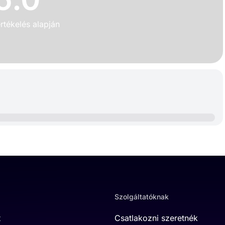
rtékelés alapján
Szolgáltatóknak
t
Csatlakozni szeretnék