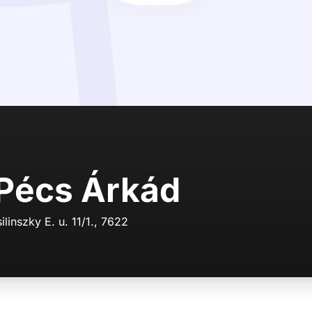
 Pécs Árkád
ilinszky E. u. 11/1., 7622