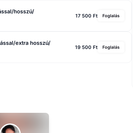
ással/hosszú/
17 500 Ft
Foglalás
tással/extra hosszú/
19 500 Ft
Foglalás