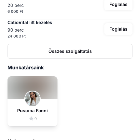
Foglalás
20 perc
6 000 Ft
CatioVital lift kezelés
Foglalás
90 perc
24 000 Ft
Összes szolgáltatás
Munkatársaink
Pusoma Fanni
0