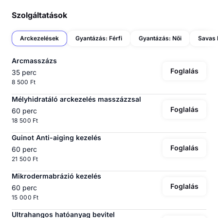
Szolgáltatások
Arckezelések
Gyantázás: Férfi
Gyantázás: Női
Savas 
Arcmasszázs
Foglalás
35 perc
8 500 Ft
Mélyhidratáló arckezelés masszázzsal
Foglalás
60 perc
18 500 Ft
Guinot Anti-aiging kezelés
Foglalás
60 perc
21 500 Ft
Mikrodermabrázió kezelés
Foglalás
60 perc
15 000 Ft
Ultrahangos hatóanyag bevitel