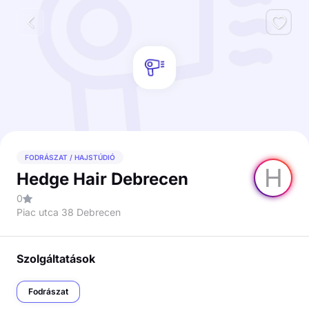
FODRÁSZAT / HAJSTÚDIÓ
H
Hedge Hair Debrecen
0
Piac utca 38 Debrecen
Szolgáltatások
Fodrászat