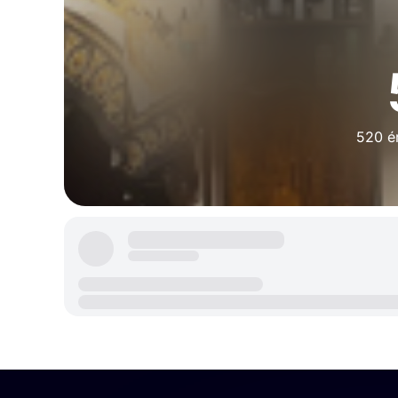
520 ér