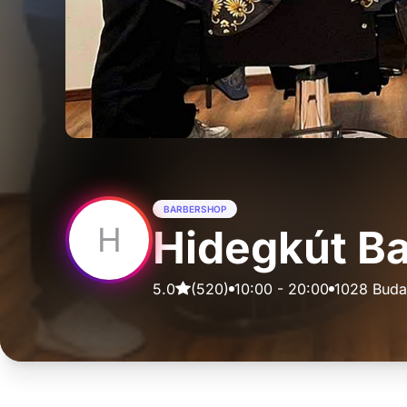
BARBERSHOP
H
Hidegkút B
5.0
(
520
)
10:00
-
20:00
1028 Budap