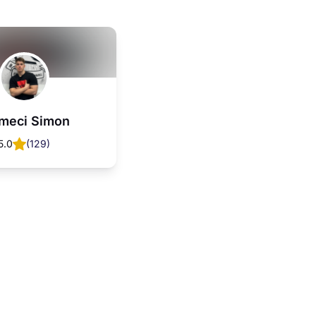
meci Simon
5.0
(
129
)