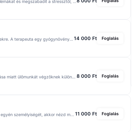
8 000 Ft
Foglalás
Segít megszüntetni a fejfájást, gyógyítja a nyaki problémákat és megszabadít a stressztől, ezzel elősegíti a nyugodt, mély alvást.
14 000 Ft
Foglalás
Masszázs anyagcsere és életmódbeli rendellenességekre. A terapeuta egy gyógynövényekből álló porkeveréket gyengéd dörzsöléssel visz fel a testre. Segít csökkenteni a túlsúlyt, a diabéteszt, magas vérnyomást és néhány modern kori betegséget, mint a túlevést stb.
8 000 Ft
Foglalás
ayurvédikus, meleg olajos masszázs. Tartásjavító hatása miatt ülőmunkát végzőknek különösen ajánlott.
11 000 Ft
Foglalás
A bölcs ember azt mondja, ha meg akarod ismerni az egyén személyiségét, akkor nézd meg a lábait. Ez a masszázsfajta erősíti a láb ízületeit.