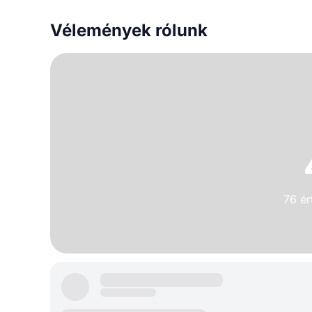
Vélemények rólunk
76 ér