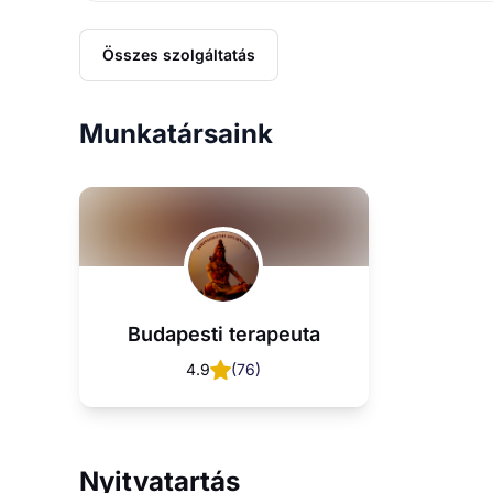
Összes szolgáltatás
Munkatársaink
Budapesti terapeuta
4.9
(
76
)
Nyitvatartás