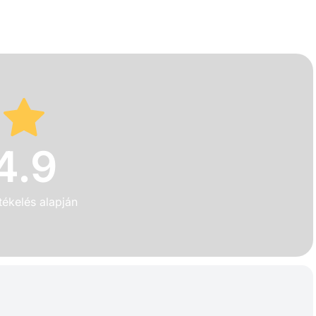
4.9
tékelés alapján