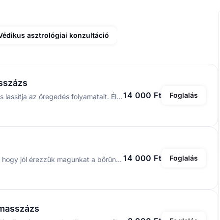
Védikus asztrológiai konzultáció
asszázs
14 000 Ft
Foglalás
Meleg olajos masszázs, ami táplálja az egész testet és lassítja az öregedés folyamatait. Élénkíti a keringést, beolajozza az ízületeket és a végtagokat. Elősegíti a pihentető alvást, nyugtatja az idegeket és méregteleníti az egész testet.
14 000 Ft
Foglalás
A testi, lelki harmóniához tartozik testünk elfogadása, hogy jól érezzük magunkat a bőrünkben. Kortól, testalkattól függetlenül, életmódunk vagy hajlamaink miatt sokunkon megjelenik a nem kívánt Cellulit, más néven narancsbőr. A narancsbőr kialakulásának fő oka a zsírszövet szabálytalan betüremkedése a bőr irha rétegébe, ami masszázzsal, masszázskúrával hatékonyan csökkenthető vagy megszüntethető annak mértékétől. A masszázs során a problémás területet gyógynövény porokkal és olajokkal kezeljük. Ajánlott kezelés 8-10 alkalom egyéntől függően.
lmasszázs