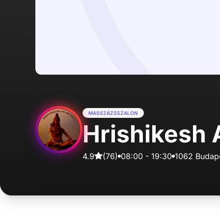
MASSZÁZSSZALON
Hrishikesh 
4.9
(
76
)
08:00
-
19:30
1062 Budape