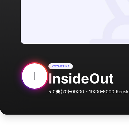
KOZMETIKA
I
InsideOut
5.0
(
70
)
09:00
-
19:00
6000 Kecsk