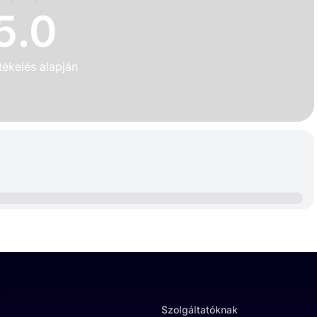
5.0
tékelés alapján
Szolgáltatóknak