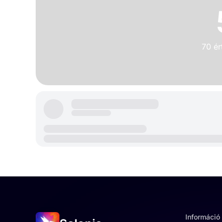
70 ér
Információ