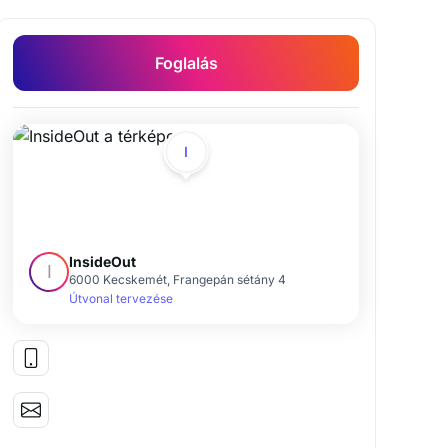
Foglalás
BABOR anti-aging és élménykezelések
Bio-Ultimate Face lift arcfeszesítő kezelés
I
InsideOut
I
6000 Kecskemét, Frangepán sétány 4
Útvonal tervezése