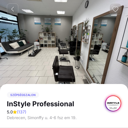
SZÉPSÉGSZALON
InStyle Professional
5.0
(
137
)
Debrecen, Simonffy u. 4-6 fsz em 19.