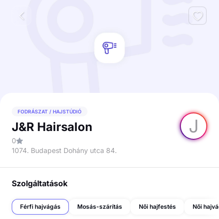
FODRÁSZAT / HAJSTÚDIÓ
J
J&R Hairsalon
0
1074. Budapest Dohány utca 84.
Szolgáltatások
Férfi hajvágás
Mosás-szárítás
Női hajfestés
Női hajv