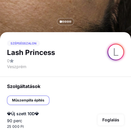
SZÉPSÉGSZALON
L
Lash Princess
0
Veszprém
Szolgáltatások
Műszempilla építés
💎Új szett 10D💎
Foglalás
90 perc
25 000 Ft