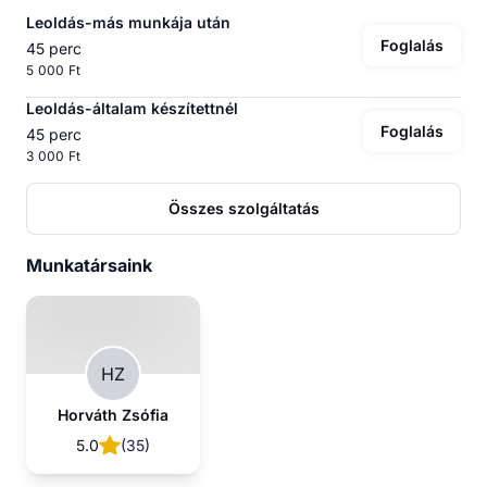
Leoldás-más munkája után
Foglalás
45 perc
5 000 Ft
Leoldás-általam készítettnél
Foglalás
45 perc
3 000 Ft
Összes szolgáltatás
Munkatársaink
HZ
Horváth Zsófia
5.0
(
35
)