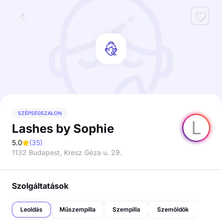
SZÉPSÉGSZALON
L
Lashes by Sophie
5.0
(
35
)
1132 Budapest, Kresz Géza u. 29.
Szolgáltatások
Leoldás
Műszempilla
Szempilla
Szemöldök