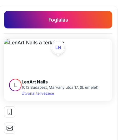
Foglalás
 építés zselével, gél lakkal
LN
LenArt Nails
L
1012 Budapest, Márvány utca 17. (8. emelet)
Útvonal tervezése