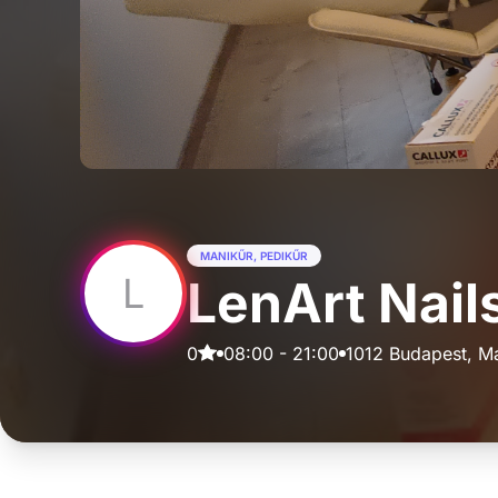
MANIKŰR, PEDIKŰR
L
LenArt Nail
0
08:00
-
21:00
1012 Budapest, Má