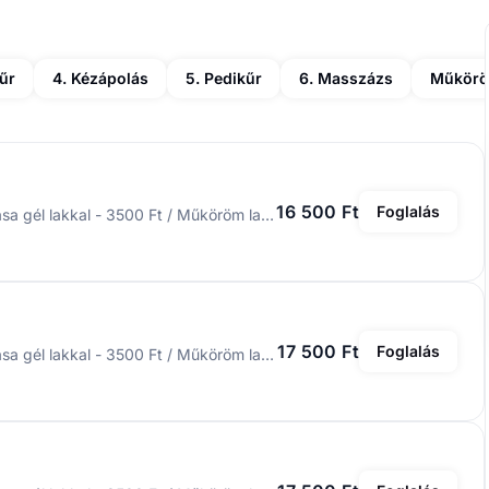
űr
4. Kézápolás
5. Pedikűr
6. Masszázs
Műköröm
16 500 Ft
Foglalás
Az ár a lakkozást nem tartalmazza. Műköröm lakkozása gél lakkal - 3500 Ft / Műköröm lakkozása - 2500 Ft / Francia - 1500 Ft / Ombre - 1500 Ft / Babyboomer - 1500 Ft / Díszítés - 250 Ft/db
17 500 Ft
Foglalás
Az ár a lakkozást nem tartalmazza. Műköröm lakkozása gél lakkal - 3500 Ft / Műköröm lakkozása - 2500 Ft / Francia - 1500 Ft / Ombre - 1500 Ft / Babyboomer - 1500 Ft / Díszítés - 250 Ft/db