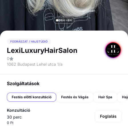
FODRÁSZAT / HAJSTÚDIÓ
LexiLuxuryHairSalon
0
1062 Budapest Lehel utca 1/a
Szolgáltatások
Festés előtti konzultáció
Festés és Vágás
Hair Spa
Haj
Konzultáció
Foglalás
30 perc
0 Ft