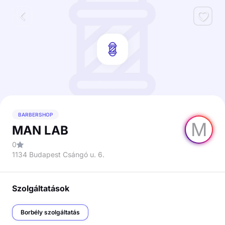
BARBERSHOP
M
MAN LAB
0
1134 Budapest Csángó u. 6.
Szolgáltatások
Borbély szolgáltatás