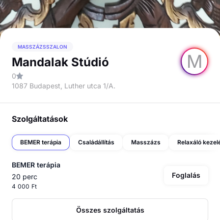
MASSZÁZSSZALON
M
Mandalak Stúdió
0
1087 Budapest, Luther utca 1/A.
Szolgáltatások
BEMER terápia
Családállítás
Masszázs
Relaxáló kezel
BEMER terápia
Foglalás
20 perc
4 000 Ft
Összes szolgáltatás