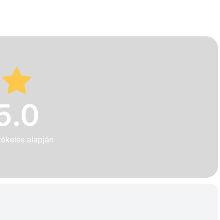
5.0
tékelés alapján