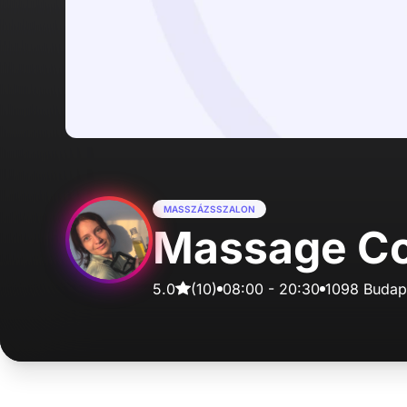
MASSZÁZSSZALON
Massage Co
5.0
(
10
)
08:00
-
20:30
1098 Budap