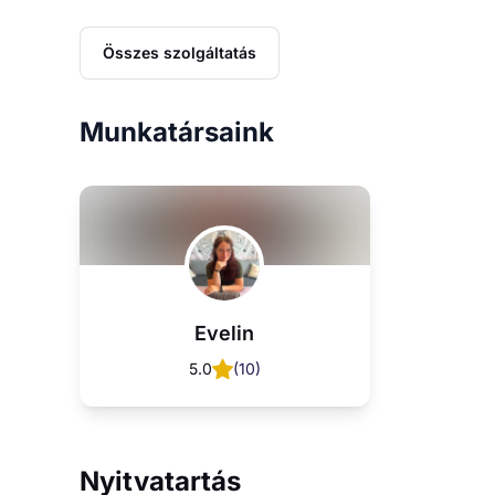
Összes szolgáltatás
Munkatársaink
Evelin
5.0
(
10
)
Nyitvatartás