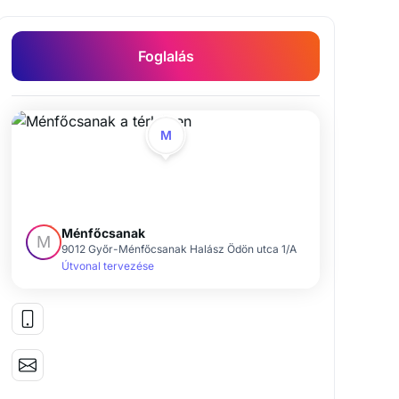
Foglalás
M
Ménfőcsanak
M
9012 Győr-Ménfőcsanak Halász Ödön utca 1/A
Útvonal tervezése