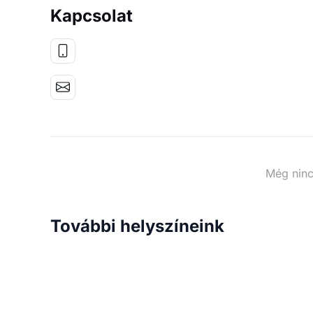
Kapcsolat
Még ninc
További helyszíneink