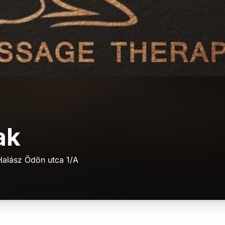
ak
alász Ödön utca 1/A