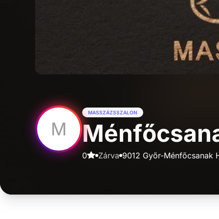
MASSZÁZSSZALON
M
Ménfőcsan
0
Zárva
9012 Győr-Ménfőcsanak H