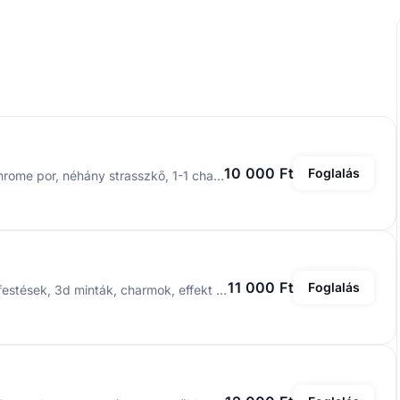
10 000 Ft
Foglalás
Erősített gél lakk, egyszerűbb díszítéssel: egy szín, chrome por, néhány strasszkő, 1-1 charm maximum vagy pedig egyszerűbb festés
11 000 Ft
Foglalás
Erősített gél lakkozás extra díszítéssel. Bonyolultabb festések, 3d minták, charmok, effekt porok.