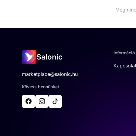
Még ninc
Információ
Salonic
Kapcsola
marketplace@salonic.hu
Kövess bennünket