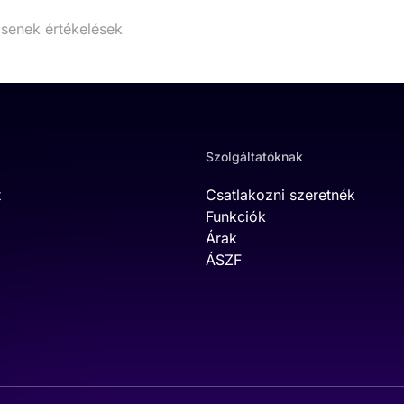
senek értékelések
Szolgáltatóknak
t
Csatlakozni szeretnék
Funkciók
Árak
ÁSZF