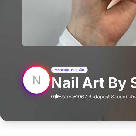
MANIKŰR, PEDIKŰR
N
Nail Art By
0
Zárva
1067 Budapest Szondi utc