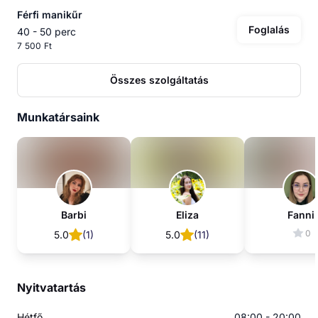
Férfi manikűr
Foglalás
40 - 50 perc
7 500 Ft
Összes szolgáltatás
Munkatársaink
Barbi
Eliza
Fanni
0
5.0
(
1
)
5.0
(
11
)
Nyitvatartás
Hétfő
08:00 - 20:00