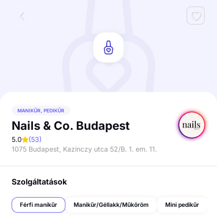
MANIKŰR, PEDIKŰR
Nails & Co. Budapest
5.0
(
53
)
1075 Budapest, Kazinczy utca 52/B. 1. em. 11.
Szolgáltatások
Férfi manikűr
Manikűr/Géllakk/Műköröm
Mini pedikűr