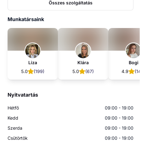
Összes szolgáltatás
Munkatársaink
Liza
Klára
Bogi
5.0
(
199
)
5.0
(
67
)
4.9
(
1
Nyitvatartás
Hétfő
09:00 - 19:00
Kedd
09:00 - 19:00
Szerda
09:00 - 19:00
Csütörtök
09:00 - 19:00