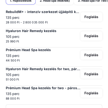
1. Hajkezelések
2. Head Spa (Nőknek)
RebuildM+ - intenzív szerkezet újjáépítő kezelés
Foglalás
135 perc
28 000 Ft - 2 800 035 000 Ft
Hyaluron Hair Remedy kezelés
Foglalás
105 perc
25 990 Ft
Prémium Head Spa kezelés
Foglalás
135 perc
44 500 Ft
Hyaluron Hair Remedy kezelés for two, páros élmény nőknek
Foglalás
105 perc
51 000 Ft
Prémium Head Spa kezelés for two - páros élmény nőknek
Foglalás
135 perc
88 000 Ft