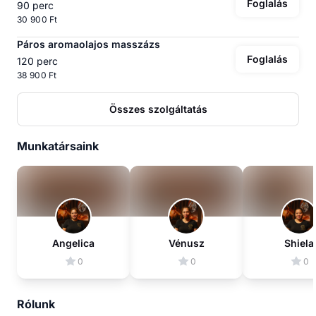
Foglalás
90 perc
30 900 Ft
Páros aromaolajos masszázs
Foglalás
120 perc
38 900 Ft
Összes szolgáltatás
Munkatársaink
Angelica
Vénusz
Shiela
0
0
0
Rólunk