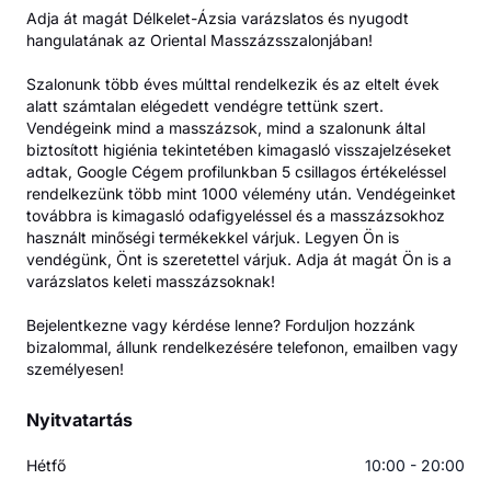
Adja át magát Délkelet-Ázsia varázslatos és nyugodt
hangulatának az Oriental Masszázsszalonjában!
Szalonunk több éves múlttal rendelkezik és az eltelt évek
alatt számtalan elégedett vendégre tettünk szert.
Vendégeink mind a masszázsok, mind a szalonunk által
biztosított higiénia tekintetében kimagasló visszajelzéseket
adtak, Google Cégem profilunkban 5 csillagos értékeléssel
rendelkezünk több mint 1000 vélemény után. Vendégeinket
továbbra is kimagasló odafigyeléssel és a masszázsokhoz
használt minőségi termékekkel várjuk. Legyen Ön is
vendégünk, Önt is szeretettel várjuk. Adja át magát Ön is a
varázslatos keleti masszázsoknak!
Bejelentkezne vagy kérdése lenne? Forduljon hozzánk
bizalommal, állunk rendelkezésére telefonon, emailben vagy
személyesen!
Nyitvatartás
Hétfő
10:00 - 20:00