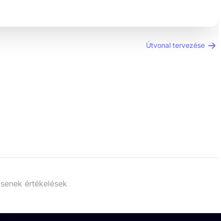
Útvonal tervezése
senek értékelések