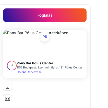
Foglalás
ormázások
Hajhosszabbítás
Hajpánt/ vízesés fonatok
PB
Pony Bar Pólus Center
P
1152 Budapest, Szentmihályi út 131. Pólus Center
Útvonal tervezése