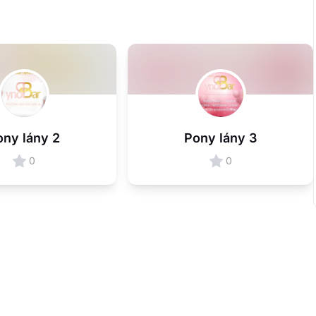
ony lány 2
Pony lány 3
0
0