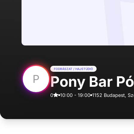
FODRÁSZAT / HAJSTÚDIÓ
P
Pony Bar Pó
0
10:00
-
19:00
1152 Budapest, Sze