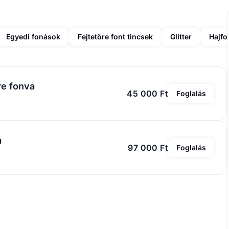
Egyedi fonások
Fejtetőre font tincsek
Glitter
Hajf
re fonva
45 000 Ft
Foglalás
a
97 000 Ft
Foglalás