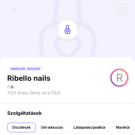
MANIKŰR, PEDIKŰR
R
Ribello nails
0
1133 Kresz Géza utca 53/b
Szolgáltatások
Díszítések
Gél lakkozás
Lábápolás/pedikűr
Manikűr